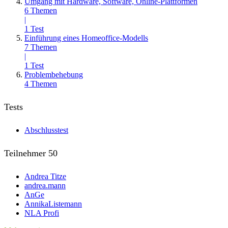
Umgang mit Hardware, Software, Online-Plattformen
6 Themen
|
1 Test
Einführung eines Homeoffice-Modells
7 Themen
|
1 Test
Problembehebung
4 Themen
Tests
Abschlusstest
Teilnehmer
50
Andrea Titze
andrea.mann
AnGe
AnnikaListemann
NLA Profi