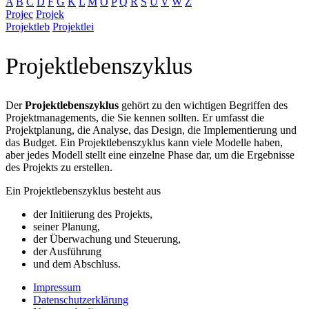
A
B
C
D
F
G
K
L
M
O
P
Q
R
S
U
V
W
Z
Projec
Projek
Projektleb
Projektlei
Projektlebenszyklus
Der
Projektlebenszyklus
gehört zu den wichtigen Begriffen des
Projektmanagements, die Sie kennen sollten. Er umfasst die
Projektplanung, die Analyse, das Design, die Implementierung und
das Budget. Ein Projektlebenszyklus kann viele Modelle haben,
aber jedes Modell stellt eine einzelne Phase dar, um die Ergebnisse
des Projekts zu erstellen.
Ein Projektlebenszyklus besteht aus
der Initiierung des Projekts,
seiner Planung,
der Überwachung und Steuerung,
der Ausführung
und dem Abschluss.
Impressum
Datenschutzerklärung