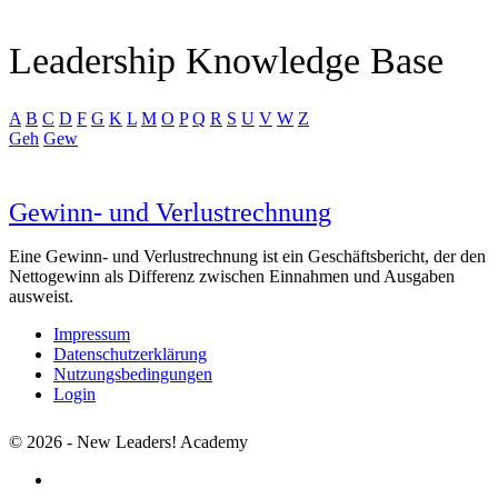
Leadership Knowledge Base
A
B
C
D
F
G
K
L
M
O
P
Q
R
S
U
V
W
Z
Geh
Gew
Gewinn- und Verlustrechnung
Eine Gewinn- und Verlustrechnung ist ein Geschäftsbericht, der den
Nettogewinn als Differenz zwischen Einnahmen und Ausgaben
ausweist.
Impressum
Datenschutzerklärung
Nutzungsbedingungen
Login
© 2026 - New Leaders! Academy