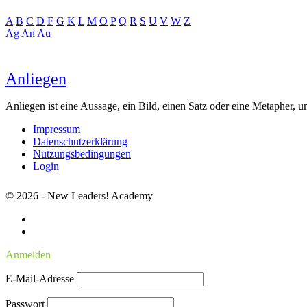
A
B
C
D
F
G
K
L
M
O
P
Q
R
S
U
V
W
Z
Ag
An
Au
Anliegen
Anliegen ist eine Aussage, ein Bild, einen Satz oder eine Metapher, 
Impressum
Datenschutzerklärung
Nutzungsbedingungen
Login
© 2026 - New Leaders! Academy
Anmelden
E-Mail-Adresse
Passwort