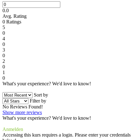
0.0
Avg. Rating
0
Ratings
5
0
4
0
3
0
2
0
1
0
What's your experience? We'd love to know!
Login to Review
Sort by
Filter by
No Reviews Found!
Show more reviews
What's your experience? We'd love to know!
Login to Review
Anmelden
Accessing this kurs requires a login. Please enter your credentials